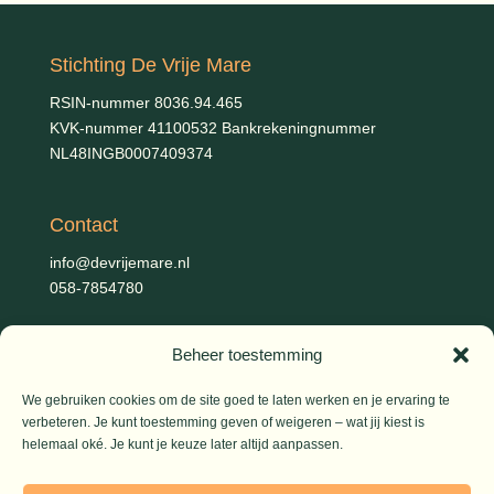
Stichting De Vrije Mare
RSIN-nummer 8036.94.465
KVK-nummer 41100532 Bankrekeningnummer
NL48INGB0007409374
Contact
info@devrijemare.nl
058-7854780
Beheer toestemming
Fotografie
Gerold Febis, Johanna Koelman, Ronald de Jong,
Aart
We gebruiken cookies om de site goed te laten werken en je ervaring te
Blom (artikelen), Iris Planting (Marieke)
verbeteren. Je kunt toestemming geven of weigeren – wat jij kiest is
helemaal oké. Je kunt je keuze later altijd aanpassen.