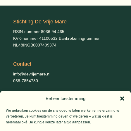
Stichting De Vrije Mare
RSIN-nummer 8036.94.465
KVK-nummer 41100532 Bankrekeningnummer
NL48INGB0007409374
Contact
info@devrijemare.nl
058-7854780
Beheer toestemming
Fotografie
Gerold Febis, Johanna Koelman, Ronald de Jong,
Aart
We gebruiken cookies om de site goed te laten werken en je ervaring te
Blom (artikelen), Iris Planting (Marieke)
verbeteren. Je kunt toestemming geven of weigeren – wat jij kiest is
helemaal oké. Je kunt je keuze later altijd aanpassen.