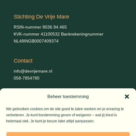
Stichting De Vrije Mare
RSIN-nummer 8036.94.465
KVK-nummer 41100532 Bankrekeningnummer
NL48INGB0007409374
Contact
info@devrijemare.nl
058-7854780
Beheer toestemming
Fotografie
Gerold Febis, Johanna Koelman, Ronald de Jong,
Aart
We gebruiken cookies om de site goed te laten werken en je ervaring te
Blom (artikelen), Iris Planting (Marieke)
verbeteren. Je kunt toestemming geven of weigeren – wat jij kiest is
helemaal oké. Je kunt je keuze later altijd aanpassen.
© 2026 De Vrije Mare