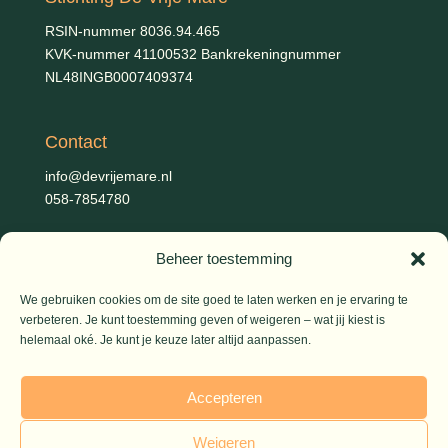
RSIN-nummer 8036.94.465
KVK-nummer 41100532 Bankrekeningnummer
NL48INGB0007409374
Contact
info@devrijemare.nl
058-7854780
Beheer toestemming
Fotografie
Gerold Febis, Johanna Koelman, Ronald de Jong,
Aart
We gebruiken cookies om de site goed te laten werken en je ervaring te
Blom (artikelen), Iris Planting (Marieke)
verbeteren. Je kunt toestemming geven of weigeren – wat jij kiest is
helemaal oké. Je kunt je keuze later altijd aanpassen.
© 2026 De Vrije Mare
Accepteren
Weigeren