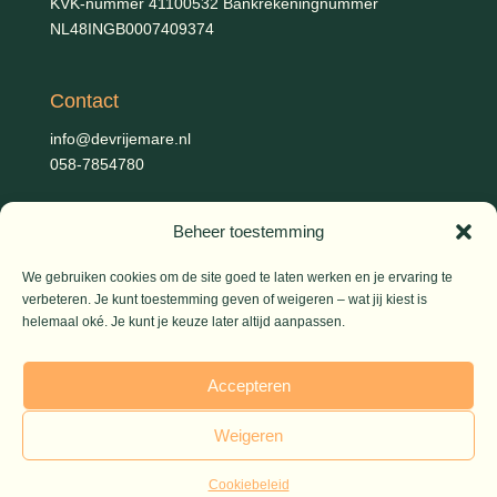
KVK-nummer 41100532 Bankrekeningnummer
NL48INGB0007409374
Contact
info@devrijemare.nl
058-7854780
Beheer toestemming
Fotografie
Gerold Febis, Johanna Koelman, Ronald de Jong,
Aart
We gebruiken cookies om de site goed te laten werken en je ervaring te
Blom (artikelen), Iris Planting (Marieke)
verbeteren. Je kunt toestemming geven of weigeren – wat jij kiest is
helemaal oké. Je kunt je keuze later altijd aanpassen.
© 2026 De Vrije Mare
Accepteren
Weigeren
Cookiebeleid