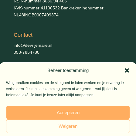
RSIN-nummer 8036.94.465
KVK-nummer 41100532 Bankrekeningnummer
NL48INGB0007409374
Contact
info@devrijemare.nl
058-7854780
Beheer toestemming
Fotografie
Gerold Febis, Johanna Koelman, Ronald de Jong,
Aart
We gebruiken cookies om de site goed te laten werken en je ervaring te
Blom (artikelen), Iris Planting (Marieke)
verbeteren. Je kunt toestemming geven of weigeren – wat jij kiest is
helemaal oké. Je kunt je keuze later altijd aanpassen.
© 2026 De Vrije Mare
Accepteren
Weigeren