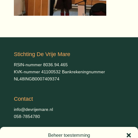
Stichting De Vrije Mare
RSIN-nummer 8036.94.465
KVK-nummer 41100532 Bankrekeningnummer
NL48INGB0007409374
Contact
info@devrijemare.nl
058-7854780
Beheer toestemming
Fotografie