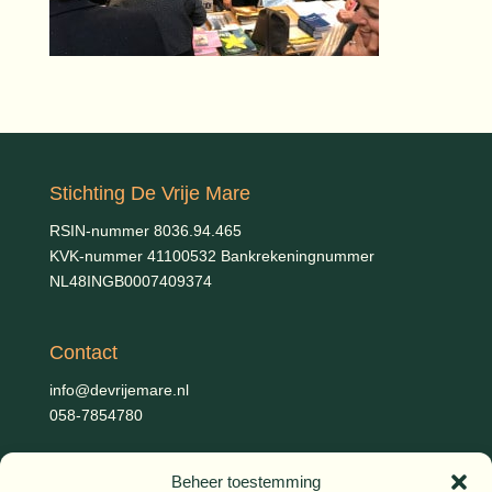
Stichting De Vrije Mare
RSIN-nummer 8036.94.465
KVK-nummer 41100532 Bankrekeningnummer
NL48INGB0007409374
Contact
info@devrijemare.nl
058-7854780
Beheer toestemming
Fotografie