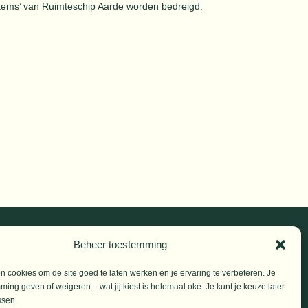
systems’ van Ruimteschip Aarde worden bedreigd.
Beheer toestemming
© 2026 De Vrije Mare
 cookies om de site goed te laten werken en je ervaring te verbeteren. Je
an,
ming geven of weigeren – wat jij kiest is helemaal oké. Je kunt je keuze later
ssen.