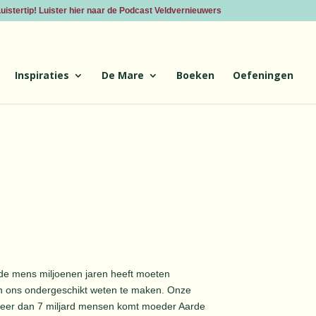
uistertip! Luister hier naar de Podcast Veldvernieuwers
Inspiraties
De Mare
Boeken
Oefeningen
 de mens miljoenen jaren heeft moeten
an ons ondergeschikt weten te maken. Onze
meer dan 7 miljard mensen komt moeder Aarde