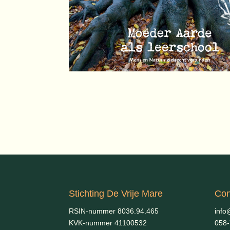
Stichting De Vrije Mare
Con
RSIN-nummer 8036.94.465
info
KVK-nummer 41100532
058