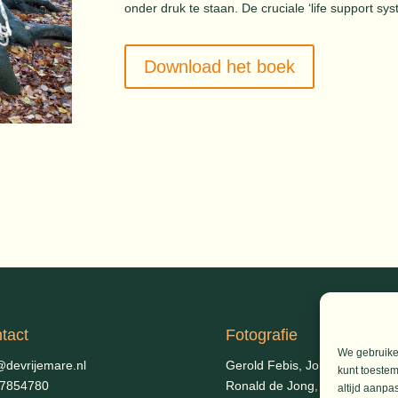
onder druk te staan. De cruciale ‘life support 
Download het boek
tact
Fotografie
We gebruiken
@devrijemare.nl
Gerold Febis, Johanna Koelm
kunt toestem
-7854780
Ronald de Jong,
Aart Blom
altijd aanpa