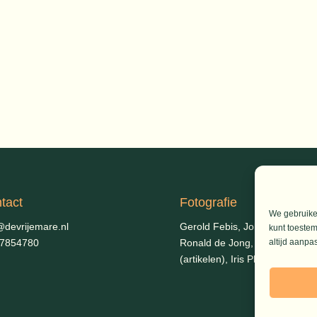
tact
Fotografie
We gebruiken
@devrijemare.nl
Gerold Febis, Johanna Koelm
kunt toestem
-7854780
Ronald de Jong,
Aart Blom
altijd aanpa
(artikelen), Iris Planting (Marie