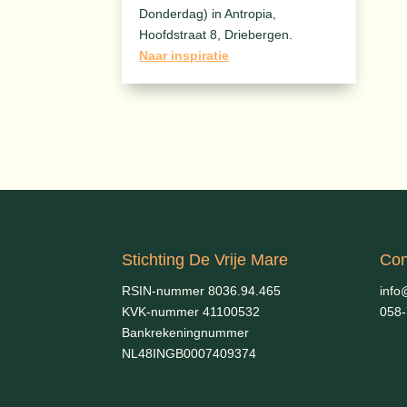
Donderdag) in Antropia,
Hoofdstraat 8, Driebergen.
Naar inspiratie
Stichting De Vrije Mare
Con
RSIN-nummer 8036.94.465
info
KVK-nummer 41100532
058
Bankrekeningnummer
NL48INGB0007409374