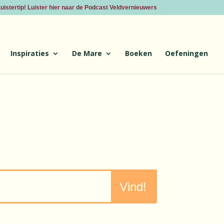
uistertip! Luister hier naar de Podcast Veldvernieuwers
Inspiraties
De Mare
Boeken
Oefeningen