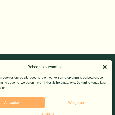
Beheer toestemming
© 2026 De Vrije Mare
 cookies om de site goed te laten werken en je ervaring te verbeteren. Je
an,
ming geven of weigeren – wat jij kiest is helemaal oké. Je kunt je keuze later
ssen.
ke)
Accepteren
Weigeren
Cookiebeleid