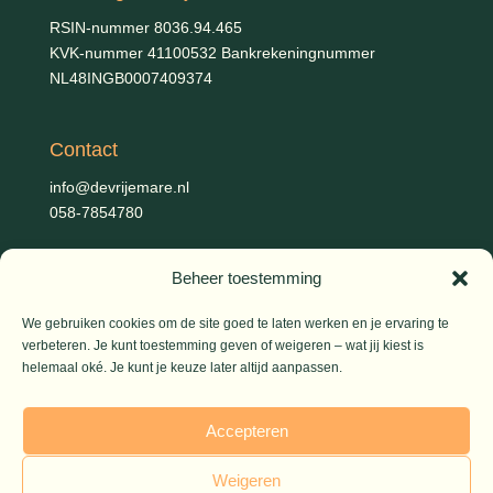
RSIN-nummer 8036.94.465
KVK-nummer 41100532 Bankrekeningnummer
NL48INGB0007409374
Contact
info@devrijemare.nl
058-7854780
Beheer toestemming
Fotografie
Gerold Febis, Johanna Koelman, Ronald de Jong,
Aart
We gebruiken cookies om de site goed te laten werken en je ervaring te
verbeteren. Je kunt toestemming geven of weigeren – wat jij kiest is
Blom (artikelen), Iris Planting (Marieke)
helemaal oké. Je kunt je keuze later altijd aanpassen.
© 2026 De Vrije Mare
Accepteren
Weigeren