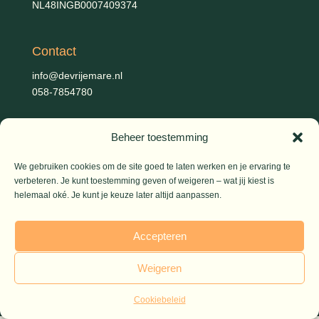
NL48INGB0007409374
Contact
info@devrijemare.nl
058-7854780
Beheer toestemming
Fotografie
Gerold Febis, Johanna Koelman, Ronald de Jong,
Aart
We gebruiken cookies om de site goed te laten werken en je ervaring te
Blom (artikelen), Iris Planting (Marieke)
verbeteren. Je kunt toestemming geven of weigeren – wat jij kiest is
helemaal oké. Je kunt je keuze later altijd aanpassen.
© 2026 De Vrije Mare
Accepteren
Weigeren
Cookiebeleid