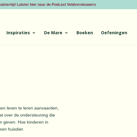
uistertip! Luister hier naar de Podcast Veldvernieuwers
Inspiraties
De Mare
Boeken
Oefeningen
gen leven te leren aanvaarden,
at over de ondersteuning die
en geven. Hoe kinderen in
en huisdier.