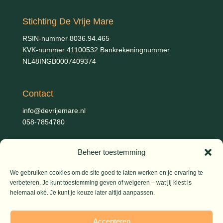
Stichting De Vrije Mare
RSIN-nummer 8036.94.465
KVK-nummer 41100532 Bankrekeningnummer
NL48INGB0007409374
Contact
info@devrijemare.nl
058-7854780
Beheer toestemming
Fotografie
Gerold Febis, Johanna Koelman, Ronald de Jong,
Aart
We gebruiken cookies om de site goed te laten werken en je ervaring te
Blom (artikelen), Iris Planting (Marieke)
verbeteren. Je kunt toestemming geven of weigeren – wat jij kiest is
helemaal oké. Je kunt je keuze later altijd aanpassen.
© 2026 De Vrije Mare
Accepteren