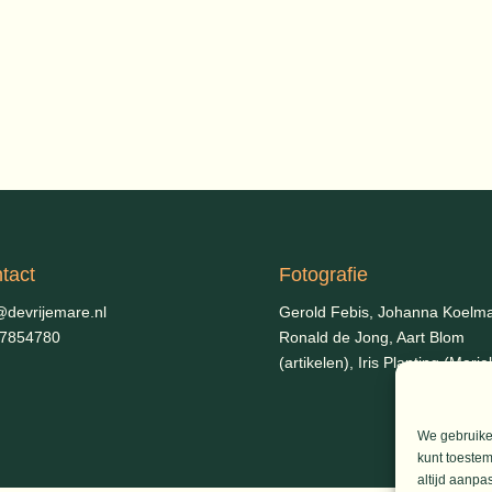
tact
Fotografie
@devrijemare.nl
Gerold Febis, Johanna Koelm
-7854780
Ronald de Jong,
Aart Blom
(artikelen), Iris Planting (Marie
We gebruiken
kunt toestem
altijd aanpa