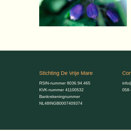
Stichting De Vrije Mare
Con
RSIN-nummer 8036.94.465
info
KVK-nummer 41100532
058
Bankrekeningnummer
NL48INGB0007409374