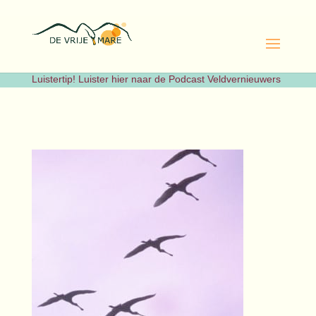
Luistertip! Luister hier naar de Podcast Veldvernieuwers