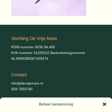
Stichting De Vrije Mare
RSIN-nummer 8036.94.465
KVK-nummer 41100532 Bankrekeningnummer
NL48INGB0007409374
Contact
info@devrijemare.nl
058-7854780
Beheer toestemming
Fotografie