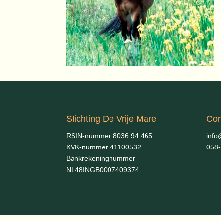
Stichting De Vrije Mare
Con
RSIN-nummer 8036.94.465
info
KVK-nummer 41100532
058
Bankrekeningnummer
NL48INGB0007409374