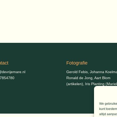
tact
Fotografie
@devrijemare.nl
Gerold Febis, Johanna Koelm
-7854780
Ronald de Jong,
Aart Blom
(artikelen), Iris Planting (Marie
We gebruiken
kunt toestem
altijd aanpa