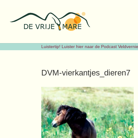
Luistertip! Luister hier naar de Podcast Veldvern
DVM-vierkantjes_dieren7