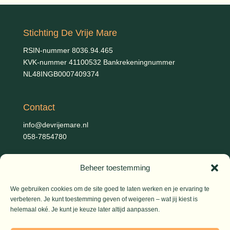
Stichting De Vrije Mare
RSIN-nummer 8036.94.465
KVK-nummer 41100532 Bankrekeningnummer
NL48INGB0007409374
Contact
info@devrijemare.nl
058-7854780
Beheer toestemming
Fotografie
Gerold Febis, Johanna Koelman, Ronald de Jong,
Aart
We gebruiken cookies om de site goed te laten werken en je ervaring te
Blom (artikelen), Iris Planting (Marieke)
verbeteren. Je kunt toestemming geven of weigeren – wat jij kiest is
helemaal oké. Je kunt je keuze later altijd aanpassen.