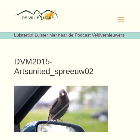
Luistertip! Luister hier naar de Podcast Veldvernieuwers
DVM2015-
Artsunited_spreeuw02