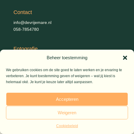
Contact
info@devrijemare.nl
058-7854780
Fotografie
Beheer toestemming
Gerold Febis, Johanna Koelman, Ronald de Jong,
Aart
Blom (artikelen), Iris Planting (Marieke)
We gebruiken cookies om de site goed te laten werken en je ervaring te
verbeteren. Je kunt toestemming geven of weigeren – wat jij kiest is
helemaal oké. Je kunt je keuze later altijd aanpassen.
© 2026 De Vrije Mare
Accepteren
Weigeren
Cookiebeleid