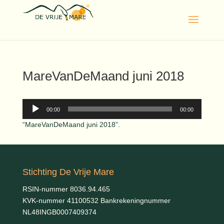
MareVanDeMaand juni 2018
Audiospeler
00:00
00:00
“MareVanDeMaand juni 2018”.
Stichting De Vrije Mare
RSIN-nummer 8036.94.465
KVK-nummer 41100532 Bankrekeningnummer
NL48INGB0007409374