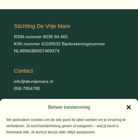
Stichting De Vrije Mare
RSIN-nummer 8036.94.465
KVK-nummer 41100532 Bankrekeningnummer
NL48INGB0007409374
Contact
info@devrijemare.nl
058-7854780
Beheer toestemming
Fotografie
Gerold Febis, Johanna Koelman, Ronald de Jong,
Aart
We gebruiken cookies om de site goed te laten werken en je ervaring te
Blom (artikelen), Iris Planting (Marieke)
verbeteren. Je kunt toestemming geven of weigeren – wat jij kiest is
helemaal oké. Je kunt je keuze later altijd aanpassen.