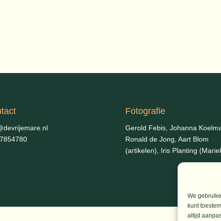
tact
Fotografie
@devrijemare.nl
Gerold Febis, Johanna Koelm
-7854780
Ronald de Jong,
Aart Blom
(artikelen), Iris Planting (Marie
We gebruiken
kunt toestem
altijd aanpa