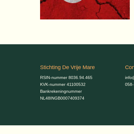
Stichting De Vrije Mare
Con
RSIN-nummer 8036.94.465
info
KVK-nummer 41100532
058
Bankrekeningnummer
NL48INGB0007409374