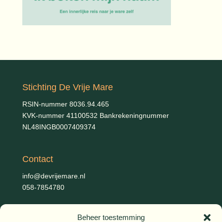
Stichting De Vrije Mare
RSIN-nummer 8036.94.465
KVK-nummer 41100532 Bankrekeningnummer
NL48INGB0007409374
Contact
info@devrijemare.nl
058-7854780
Beheer toestemming
Fotografie