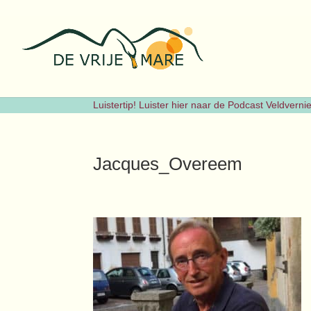
Luistertip! Luister hier naar de Podcast Veldvern
Jacques_Overeem