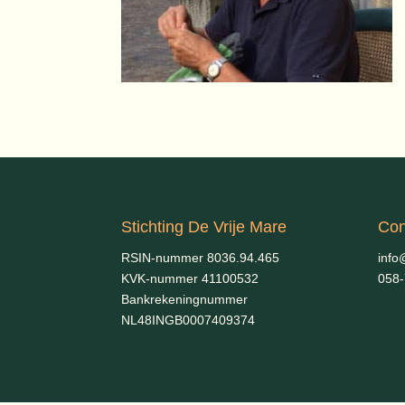
Stichting De Vrije Mare
Con
RSIN-nummer 8036.94.465
info
KVK-nummer 41100532
058
Bankrekeningnummer
NL48INGB0007409374