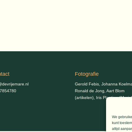
tact
Fotografie
@devrijemare.nl
Gerold Febis, Johanna Koelm
-7854780
Ronald de Jong,
Aart Blom
(artikelen), Iris Planting (Marie
We gebruiken
kunt toestem
altijd aanpa