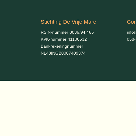
Stichting De Vrije Mare
Con
RSIN-nummer 8036.94.465
info
KVK-nummer 41100532
058
Bankrekeningnummer
NL48INGB0007409374