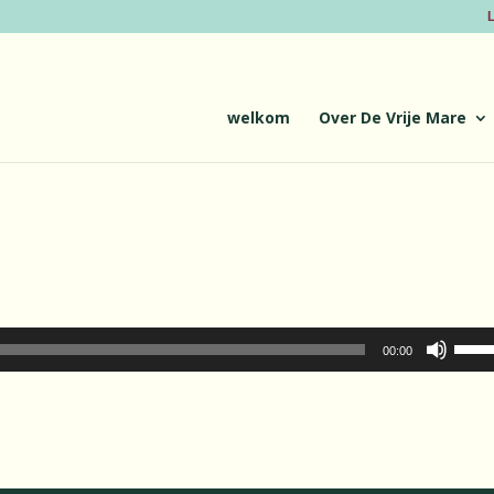
L
welkom
Over De Vrije Mare
Gebru
00:00
Omho
pijlto
om
het
volu
te