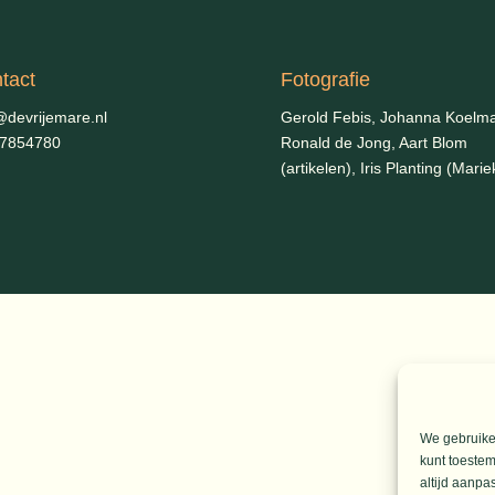
verh
of
te
tact
Fotografie
verla
@devrijemare.nl
Gerold Febis, Johanna Koelm
-7854780
Ronald de Jong,
Aart Blom
(artikelen), Iris Planting (Marie
We gebruiken
kunt toestem
altijd aanpa