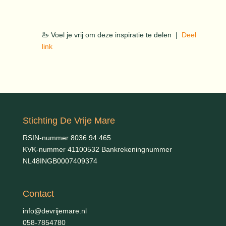
🦢 Voel je vrij om deze inspiratie te delen |
Deel
link
Stichting De Vrije Mare
RSIN-nummer 8036.94.465
KVK-nummer 41100532 Bankrekeningnummer
NL48INGB0007409374
Contact
info@devrijemare.nl
058-7854780