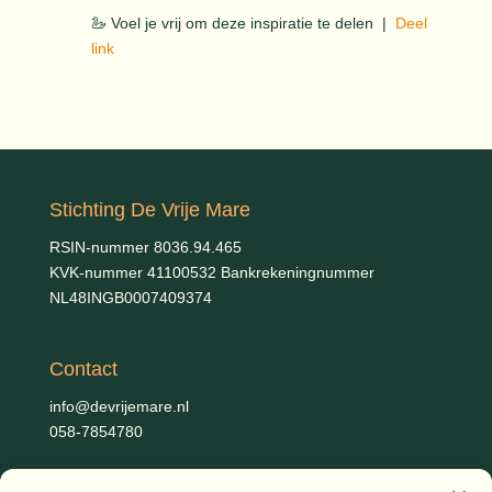
🦢 Voel je vrij om deze inspiratie te delen |
Deel
link
Stichting De Vrije Mare
RSIN-nummer 8036.94.465
KVK-nummer 41100532 Bankrekeningnummer
NL48INGB0007409374
Contact
info@devrijemare.nl
058-7854780