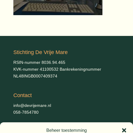
Stichting De Vrije Mare
RSIN-nummer 8036.94.465
KVK-nummer 41100532 Bankrekeningnummer
NL48INGB0007409374
Contact
info@devrijemare.nl
058-7854780
Beheer toestemming
Fotografie