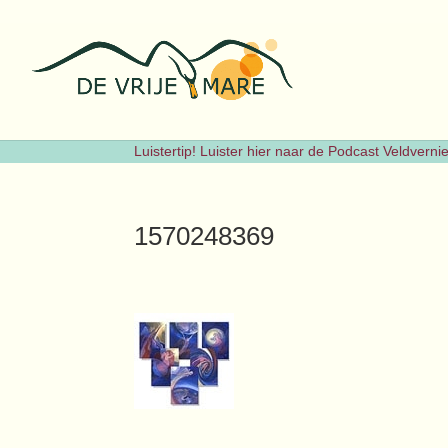
Luistertip! Luister hier naar de Podcast Veldvern
1570248369