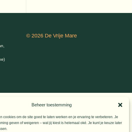
© 2026 De Vrije Mare
an,
ke)
Beheer toestemming
 cookies om de site goed te laten werken en je ervaring te verbeteren. Je
ming geven of weigeren – wat jij kiest is helemaal oké. Je kunt je keuze later
ssen.