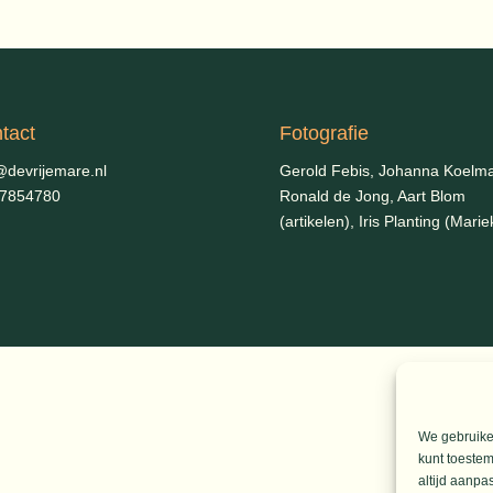
tact
Fotografie
@devrijemare.nl
Gerold Febis, Johanna Koelm
-7854780
Ronald de Jong,
Aart Blom
(artikelen), Iris Planting (Marie
We gebruiken
kunt toestem
altijd aanpa