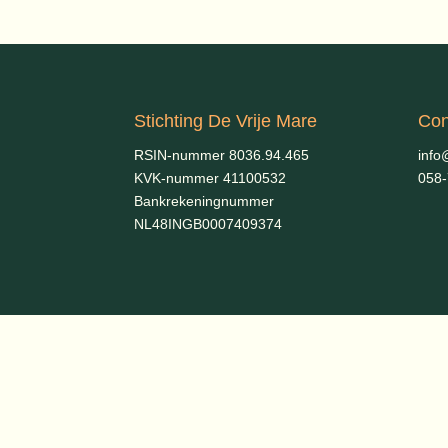
Stichting De Vrije Mare
Con
RSIN-nummer 8036.94.465
info
KVK-nummer 41100532
058
Bankrekeningnummer
NL48INGB0007409374