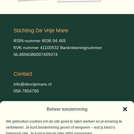
Stichting De Vrije Mare
RSIN-nummer 8036.94.465
KVK-nummer 41100532 Bankrekeningnummer
NL48INGB0007409374
Contact
info@devrijemare.nl
058-7854780
Beheer toestemming
Fotografie
Gerold Febis, Johanna Koelman, Ronald de Jong,
Aart
We gebruiken cookies om de site goed te laten werken en je ervaring te
Blom (artikelen), Iris Planting (Marieke)
verbeteren. Je kunt toestemming geven of weigeren – wat jij kiest is
helemaal oké. Je kunt je keuze later altijd aanpassen.