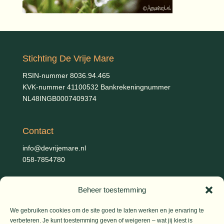
Stichting De Vrije Mare
RSIN-nummer 8036.94.465
KVK-nummer 41100532 Bankrekeningnummer
NL48INGB0007409374
Contact
info@devrijemare.nl
058-7854780
Beheer toestemming
Fotografie
Gerold Febis, Johanna Koelman, Ronald de Jong,
Aart
We gebruiken cookies om de site goed te laten werken en je ervaring te
Blom (artikelen), Iris Planting (Marieke)
verbeteren. Je kunt toestemming geven of weigeren – wat jij kiest is