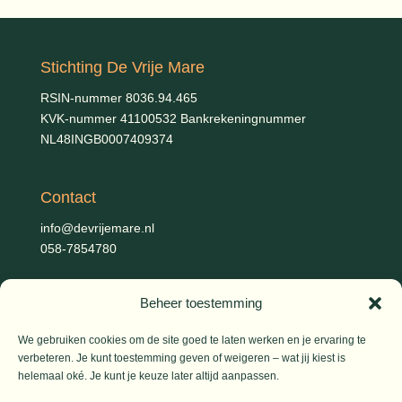
Stichting De Vrije Mare
RSIN-nummer 8036.94.465
KVK-nummer 41100532 Bankrekeningnummer
NL48INGB0007409374
Contact
info@devrijemare.nl
058-7854780
Beheer toestemming
Fotografie
Gerold Febis, Johanna Koelman, Ronald de Jong,
Aart
We gebruiken cookies om de site goed te laten werken en je ervaring te
Blom (artikelen), Iris Planting (Marieke)
verbeteren. Je kunt toestemming geven of weigeren – wat jij kiest is
helemaal oké. Je kunt je keuze later altijd aanpassen.