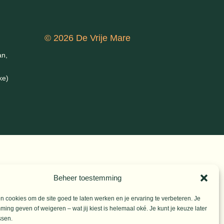
© 2026 De Vrije Mare
an,
ke)
Beheer toestemming
 cookies om de site goed te laten werken en je ervaring te verbeteren. Je
ming geven of weigeren – wat jij kiest is helemaal oké. Je kunt je keuze later
ssen.