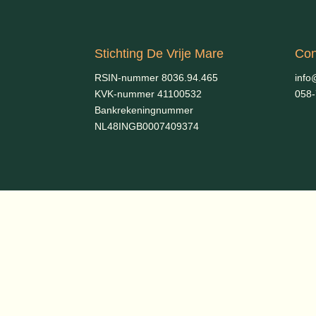
Stichting De Vrije Mare
Con
RSIN-nummer 8036.94.465
info
KVK-nummer 41100532
058
Bankrekeningnummer
NL48INGB0007409374