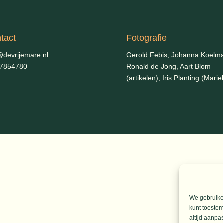
tact
Fotografie
@devrijemare.nl
Gerold Febis, Johanna Koelm
-7854780
Ronald de Jong,
Aart Blom
(artikelen), Iris Planting (Marie
We gebruiken
kunt toestem
altijd aanpa