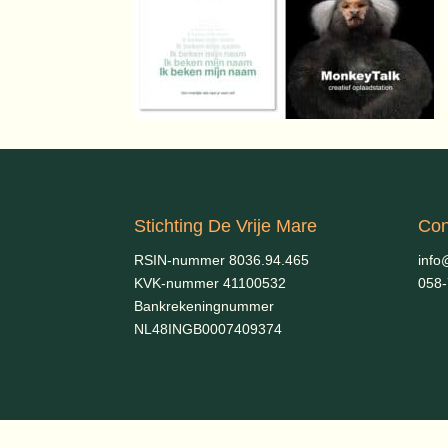
Stichting De Vrije Mare
Con
RSIN-nummer 8036.94.465
info
KVK-nummer 41100532
058
Bankrekeningnummer
NL48INGB0007409374