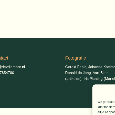
tact
Fotografie
@devrijemare.nl
Gerold Febis, Johanna Koelm
-7854780
Ronald de Jong,
Aart Blom
(artikelen), Iris Planting (Marie
We gebruiken
kunt toestem
altijd aanpa