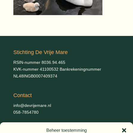
Stichting De Vrije Mare
RSIN-nummer 8036.94.465
KVK-nummer 41100532 Bankrekeningnummer
NL48INGB0007409374
Contact
info@devrijemare.nl
058-7854780
Beheer toestemming
Fotografie