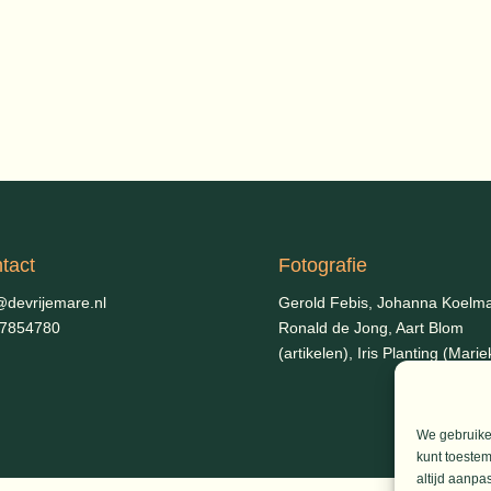
tact
Fotografie
@devrijemare.nl
Gerold Febis, Johanna Koelm
-7854780
Ronald de Jong,
Aart Blom
(artikelen), Iris Planting (Marie
We gebruiken
kunt toestem
altijd aanpa