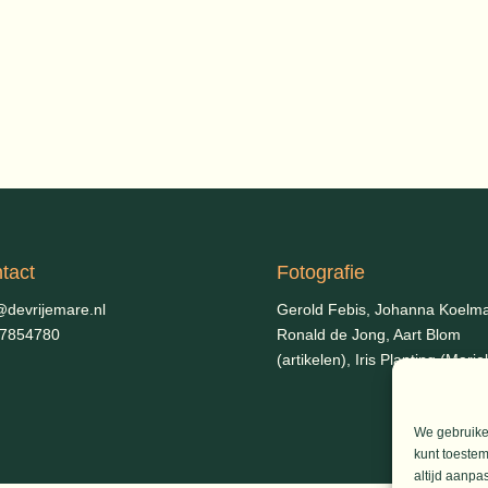
tact
Fotografie
@devrijemare.nl
Gerold Febis, Johanna Koelm
-7854780
Ronald de Jong,
Aart Blom
(artikelen), Iris Planting (Marie
We gebruiken
kunt toestem
altijd aanpa