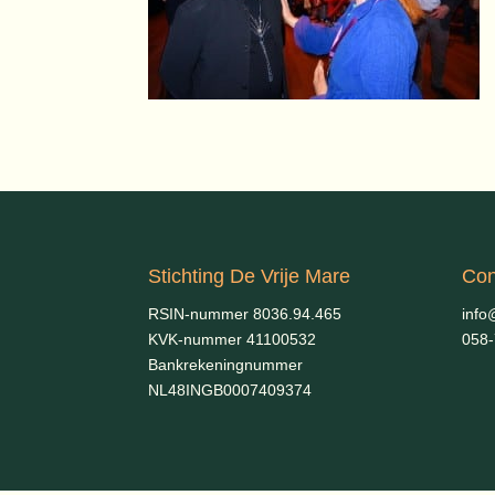
Stichting De Vrije Mare
Con
RSIN-nummer 8036.94.465
info
KVK-nummer 41100532
058
Bankrekeningnummer
NL48INGB0007409374