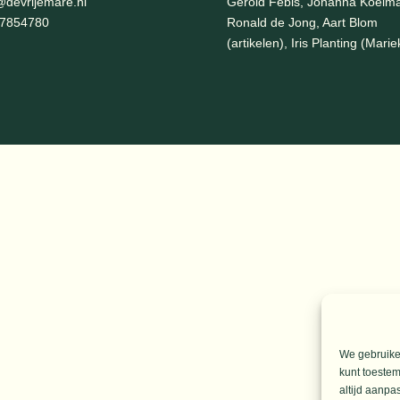
@devrijemare.nl
Gerold Febis, Johanna Koelm
-7854780
Ronald de Jong,
Aart Blom
(artikelen), Iris Planting (Marie
We gebruiken
kunt toestem
altijd aanpa