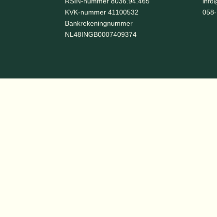
RSIN-nummer 8036.94.465
info
KVK-nummer 41100532
058
Bankrekeningnummer
NL48INGB0007409374