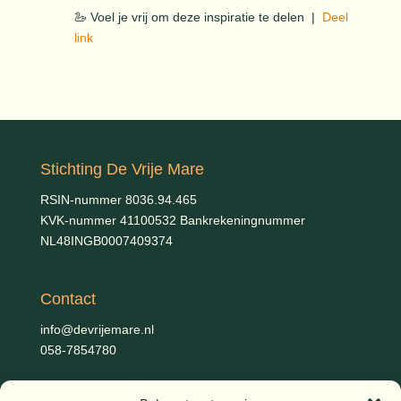
🦢 Voel je vrij om deze inspiratie te delen |
Deel
link
Stichting De Vrije Mare
RSIN-nummer 8036.94.465
KVK-nummer 41100532 Bankrekeningnummer
NL48INGB0007409374
Contact
info@devrijemare.nl
058-7854780