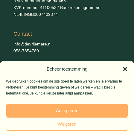
RSIN-nummer 8036.94.465
KVK-nummer 41100532 Bankrekeningnummer
NL48INGB0007409374
Contact
info@devrijemare.nl
058-7854780
Beheer toestemming
Fotografie
Gerold Febis, Johanna Koelman, Ronald de Jong,
Aart
We gebruiken cookies om de site goed te laten werken en je ervaring te
Blom (artikelen), Iris Planting (Marieke)
verbeteren. Je kunt toestemming geven of weigeren – wat jij kiest is
helemaal oké. Je kunt je keuze later altijd aanpassen.
© 2026 De Vrije Mare
Accepteren
Weigeren