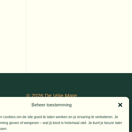
© 2026 De Vrije Mare
Beheer toestemming
an,
 cookies om de site goed te laten werken en je ervaring te verbeteren. Je
ke)
ming geven of weigeren – wat jij kiest is helemaal oké. Je kunt je keuze later
ssen.