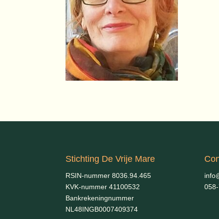
Stichting De Vrije Mare
Con
RSIN-nummer 8036.94.465
info
KVK-nummer 41100532
058
Bankrekeningnummer
NL48INGB0007409374