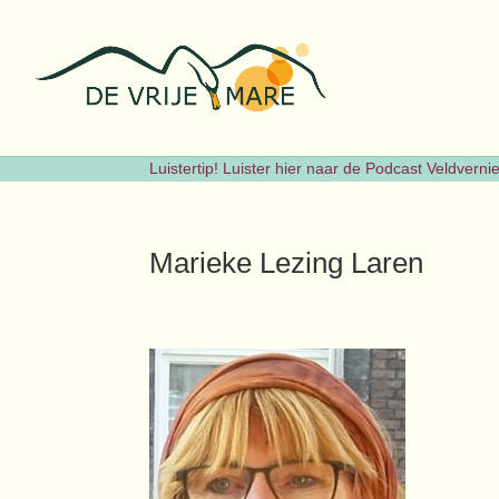
Luistertip! Luister hier naar de Podcast Veldvern
Marieke Lezing Laren