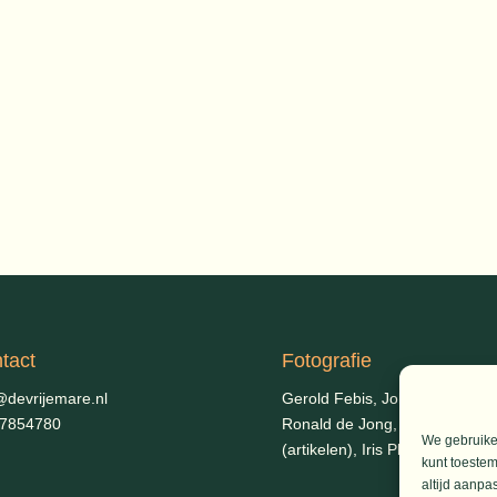
tact
Fotografie
@devrijemare.nl
Gerold Febis, Johanna Koelm
-7854780
Ronald de Jong,
Aart Blom
We gebruiken
(artikelen), Iris Planting (Marie
kunt toestem
altijd aanpa