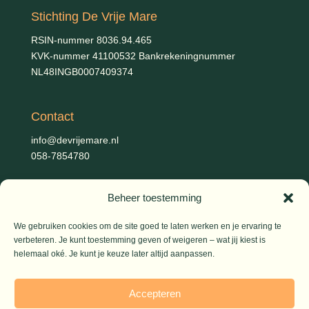
Stichting De Vrije Mare
RSIN-nummer 8036.94.465
KVK-nummer 41100532 Bankrekeningnummer
NL48INGB0007409374
Contact
info@devrijemare.nl
058-7854780
Beheer toestemming
Fotografie
Gerold Febis, Johanna Koelman, Ronald de Jong,
Aart
We gebruiken cookies om de site goed te laten werken en je ervaring te
Blom (artikelen), Iris Planting (Marieke)
verbeteren. Je kunt toestemming geven of weigeren – wat jij kiest is
helemaal oké. Je kunt je keuze later altijd aanpassen.
© 2026 De Vrije Mare
Accepteren