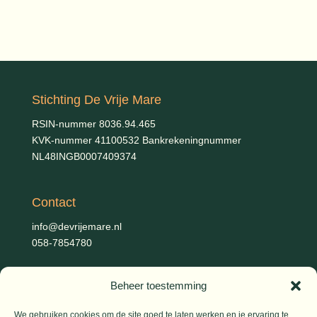
Stichting De Vrije Mare
RSIN-nummer 8036.94.465
KVK-nummer 41100532 Bankrekeningnummer
NL48INGB0007409374
Contact
info@devrijemare.nl
058-7854780
Beheer toestemming
Fotografie
Gerold Febis, Johanna Koelman, Ronald de Jong,
Aart
We gebruiken cookies om de site goed te laten werken en je ervaring te