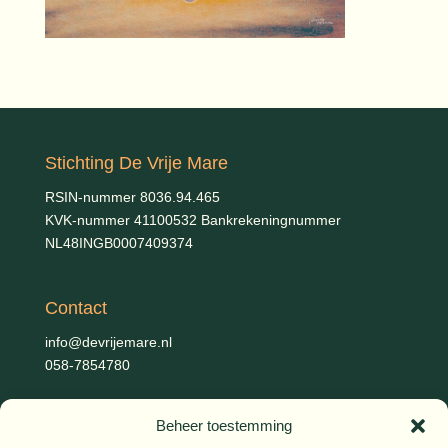
Stichting De Vrije Mare
RSIN-nummer 8036.94.465
KVK-nummer 41100532 Bankrekeningnummer
NL48INGB0007409374
Contact
info@devrijemare.nl
058-7854780
Beheer toestemming
Fotografie