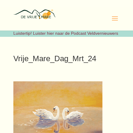
Luistertip! Luister hier naar de Podcast Veldvernieuwers
Vrije_Mare_Dag_Mrt_24