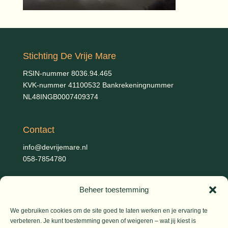
Stichting De Vrije Mare
RSIN-nummer 8036.94.465
KVK-nummer 41100532 Bankrekeningnummer
NL48INGB0007409374
Contact
info@devrijemare.nl
058-7854780
Beheer toestemming
Fotografie
Gerold Febis, Johanna Koelman, Ronald de Jong,
Aart
We gebruiken cookies om de site goed te laten werken en je ervaring te
Blom (artikelen), Iris Planting (Marieke)
verbeteren. Je kunt toestemming geven of weigeren – wat jij kiest is