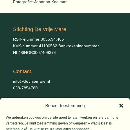
Fotografie: Johanna Koelman
Stichting De Vrije Mare
RSIN-nummer 8036.94.465
KVK-nummer 41100532 Bankrekeningnummer
NL48INGB0007409374
Contact
info@devrijemare.nl
058-7854780
Beheer toestemming
Fotografie
Gerold Febis, Johanna Koelman, Ronald de Jong,
Aart
We gebruiken cookies om de site goed te laten werken en je ervaring te
Blom (artikelen), Iris Planting (Marieke)
verbeteren. Je kunt toestemming geven of weigeren – wat jij kiest is
helemaal oké. Je kunt je keuze later altijd aanpassen.