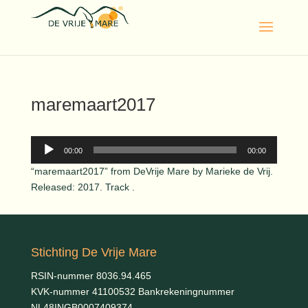
maremaart2017
Audiospeler
00:00
00:00
“maremaart2017” from DeVrije Mare by Marieke de Vrij.
Released: 2017. Track .
Stichting De Vrije Mare
RSIN-nummer 8036.94.465
KVK-nummer 41100532 Bankrekeningnummer
NL48INGB0007409374