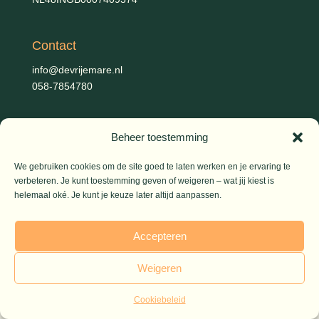
Contact
info@devrijemare.nl
058-7854780
Fotografie
Beheer toestemming
Gerold Febis, Johanna Koelman, Ronald de Jong,
Aart
We gebruiken cookies om de site goed te laten werken en je ervaring te
Blom (artikelen), Iris Planting (Marieke)
verbeteren. Je kunt toestemming geven of weigeren – wat jij kiest is
helemaal oké. Je kunt je keuze later altijd aanpassen.
© 2026 De Vrije Mare
Accepteren
Weigeren
Cookiebeleid