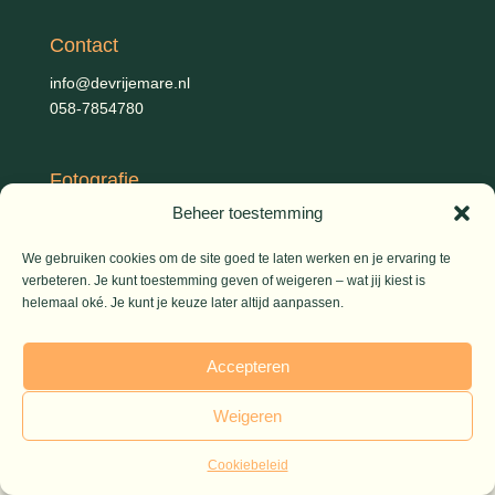
Contact
info@devrijemare.nl
058-7854780
Fotografie
Beheer toestemming
Gerold Febis, Johanna Koelman, Ronald de Jong,
Aart
Blom (artikelen), Iris Planting (Marieke)
We gebruiken cookies om de site goed te laten werken en je ervaring te
verbeteren. Je kunt toestemming geven of weigeren – wat jij kiest is
helemaal oké. Je kunt je keuze later altijd aanpassen.
© 2026 De Vrije Mare
Accepteren
Weigeren
Cookiebeleid