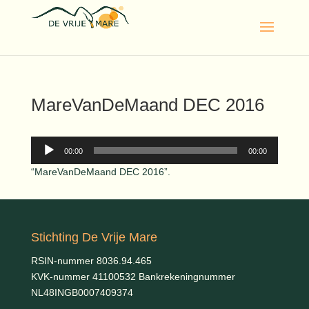
MareVanDeMaand DEC 2016
Audiospeler
00:00
00:00
“MareVanDeMaand DEC 2016”.
Stichting De Vrije Mare
RSIN-nummer 8036.94.465
KVK-nummer 41100532 Bankrekeningnummer
NL48INGB0007409374