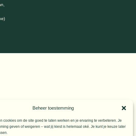
an,
gen.
ke)
Beheer toestemming
 cookies om de site goed te laten werken en je ervaring te verbeteren. Je
ming geven of weigeren – wat jij kiest is helemaal oké. Je kunt je keuze later
ssen.