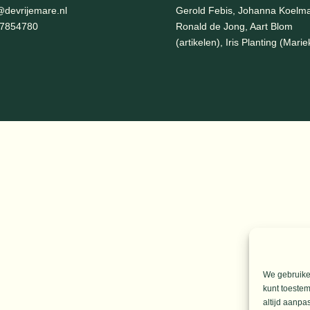
of
@devrijemare.nl
Gerold Febis, Johanna Koelm
te
-7854780
Ronald de Jong,
Aart Blom
verla
(artikelen), Iris Planting (Marie
We gebruiken
kunt toestem
altijd aanpa