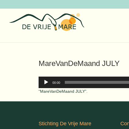
MareVanDeMaand JULY
Audiospeler
00:00
“MareVanDeMaand JULY”.
Stichting De Vrije Mare
Con