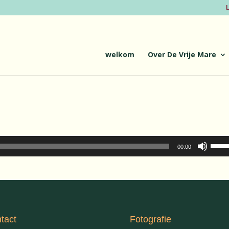
L
welkom
Over De Vrije Mare
Gebru
00:00
Omho
pijlto
om
het
volu
te
tact
Fotografie
verh