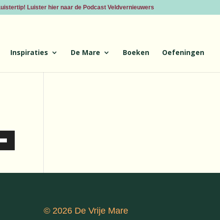
uistertip! Luister hier naar de Podcast Veldvernieuwers
Inspiraties
De Mare
Boeken
Oefeningen
ik
og/Omlaag
etsen
me
© 2026 De Vrije Mare
ogen