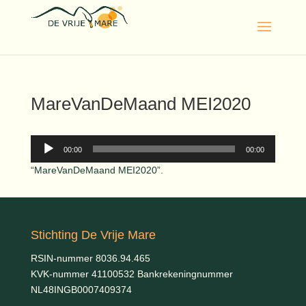
MareVanDeMaand MEI2020
Audiospeler
00:00
00:00
“MareVanDeMaand MEI2020”.
Stichting De Vrije Mare
RSIN-nummer 8036.94.465
KVK-nummer 41100532 Bankrekeningnummer
NL48INGB0007409374