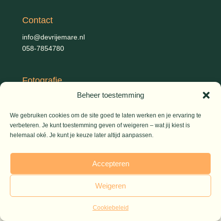
Contact
info@devrijemare.nl
058-7854780
Fotografie
Beheer toestemming
Gerold Febis, Johanna Koelman, Ronald de Jong,
Aart
Blom (artikelen), Iris Planting (Marieke)
We gebruiken cookies om de site goed te laten werken en je ervaring te
verbeteren. Je kunt toestemming geven of weigeren – wat jij kiest is
helemaal oké. Je kunt je keuze later altijd aanpassen.
© 2026 De Vrije Mare
Accepteren
Weigeren
Cookiebeleid