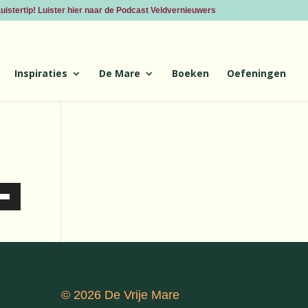
uistertip! Luister hier naar de Podcast Veldvernieuwers
Inspiraties
De Mare
Boeken
Oefeningen
ik
og/Omlaag
etsen
me
© 2026 De Vrije Mare
ogen