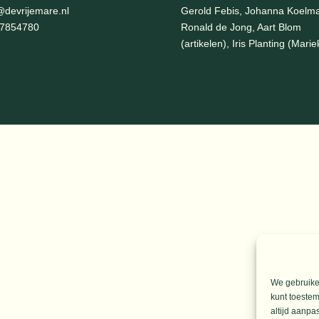
of
@devrijemare.nl
Gerold Febis, Johanna Koelm
te
-7854780
Ronald de Jong,
Aart Blom
verla
(artikelen), Iris Planting (Marie
We gebruiken
kunt toestem
altijd aanpa