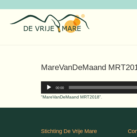
MareVanDeMaand MRT20
Audiospeler
00:00
“MareVanDeMaand MRT2018”.
Stichting De Vrije Mare
Con