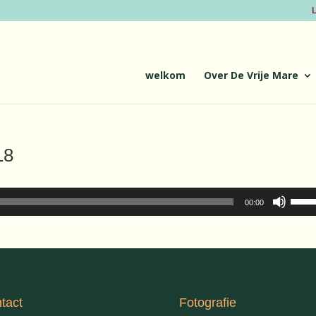
L
welkom
Over De Vrije Mare
18
Gebru
00:00
Omho
pijlto
om
het
volu
te
tact
Fotografie
verh