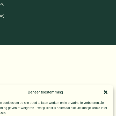
an,
gen.
ke)
Beheer toestemming
 cookies om de site goed te laten werken en je ervaring te verbeteren. Je
ming geven of weigeren – wat jij kiest is helemaal oké. Je kunt je keuze later
ssen.